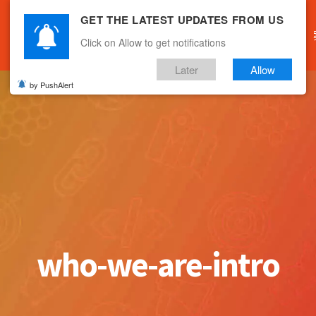
GET THE LATEST UPDATES FROM US
主頁
關於我們
產品服務
文章分享
Click on Allow to get notifications
Later
Allow
by PushAlert
who-we-are-intro