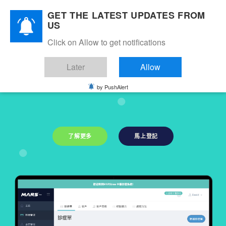
Skip
GET THE LATEST UPDATES FROM
to
US
content
Click on Allow to get notifications
共享中醫病歷系統
Later
Allow
by PushAlert
了解更多
馬上登記