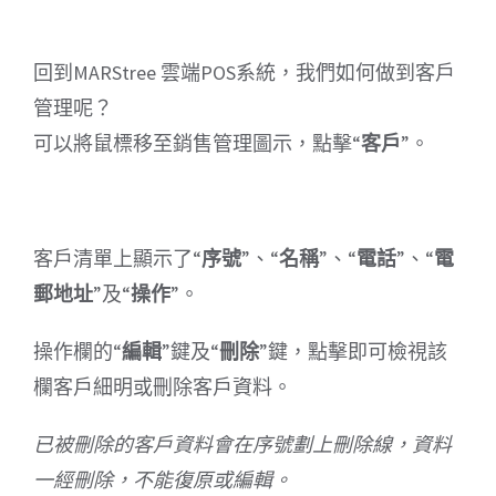
回到MARStree 雲端POS系統，我們如何做到客戶
管理呢？
可以將鼠標移至銷售管理圖示，點擊“
客戶
”。
客戶清單上顯示了“
序號
”、“
名稱
”、“
電話
”、“
電
郵地址
”及“
操作
”。
操作欄的“
編輯
”鍵及“
刪除
”鍵，點擊即可檢視該
欄客戶細明或刪除客戶資料。
已被刪除的客戶資料會在序號劃上刪除線，資料
一經刪除，不能復原或編輯。