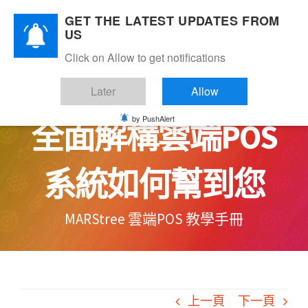
Skip
GET THE LATEST UPDATES FROM
to
US
content
Click on Allow to get notifications
輕鬆管理帳單攻略
Later
Allow
by PushAlert
全面解構雲端POS
系統如何幫到您
MARStree 雲端POS 教學手冊
上一頁
下一頁