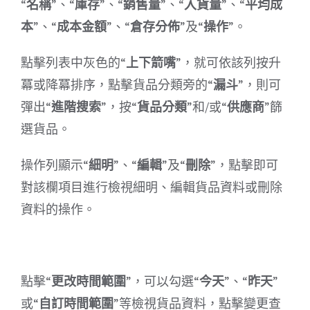
“
名稱
”、“
庫存
”、“
銷售量
”、“
入貨量
”、“
平均成
本
”、“
成本金額
”、“
倉存分佈
”及“
操作
”。
點擊列表中灰色的“
上下箭嘴
”，就可依該列按升
冪或降冪排序，點擊貨品分類旁的“
漏斗
”，則可
彈出“
進階搜索
”，按“
貨品分類
”和/或“
供應商
”篩
選貨品。
操作列顯示“
細明
”、“
編輯
”及“
刪除
”，點擊即可
對該欄項目進行檢視細明、編輯貨品資料或刪除
資料的操作。
點擊“
更改時間範圍
”，可以勾選“
今天
”、“
昨天
”
或“
自訂時間範圍
”等檢視貨品資料，點擊變更查