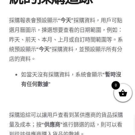
採購報表會預設顯示“
今天
”採購資料，用戶可點
選月曆圖示，揀選想要查看的日期範圍，例如：
關於我們
產品服務
文章分享
成功案例
昨天、前天、本月、上月或自訂時間範圍等。系
聯繫我們
0
統預設顯示“
今天
”採購資料，並預設顯示所有分
店的資料。
如當天沒有採購資料，系統會顯示“
暫時沒
有任何數據
”
0
© Copyright
2026 | All Rights Reserved by MARS tree 火星樹資訊科技
有限公司
採購追綜可以讓用戶查看到某供應商的貨品採購
Facebook
Instagram
Twitter
YouTube
量及成本；按“
供應商
”進行篩選的話，則可以看
到從該供應商購入貨品的數據。