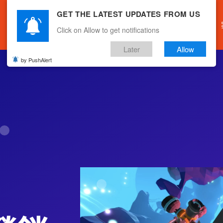
GET THE LATEST UPDATES FROM US
主頁
關於我們
產品服務
文章分享
Click on Allow to get notifications
Later
Allow
by PushAlert