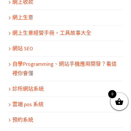
網上收款
網上生意
網上生意經營手冊，工具故事大全
網站 SEO
關於我們
產品服務
文章分享
成功案例
聯繫我們
0
自學Programming、網站手機應用開發？看這
裡你會懂
診所網站系統
0
© Copyright
2026 | All Rights Reserved by MARS tree 火星樹資訊科技
雲端 pos 系統
有限公司
預約系統
Facebook
Instagram
Twitter
YouTube