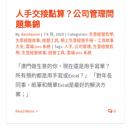
人手交接點算？公司管理問
題集錦
By
davidaasm
|
7 8 月, 2020
|
Categories:
生意經營哲學
,
生意經營故事
,
經營工具
,
網上生意經營手冊，工具故事
大全
,
雲端 pos 系統
|
Tags:
人手
,
公司管理
,
生意經營哲
學
,
生意經營故事
,
經營工具
,
雲端 pos 系統
「澳門做生意的你，現在還是用手寫單？
所有預約都是用手寫或Excel？」 「對年長
同事，紙筆和簡單Excel是最好的解決方
案；」
Read More
0