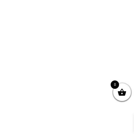
關於我們
產品服務
文章分享
成功案例
聯繫我們
0
0
© Copyright
2026 | All Rights Reserved by MARS tree 火星樹資訊科技
有限公司
Facebook
Instagram
Twitter
YouTube