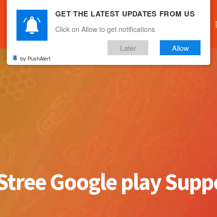
GET THE LATEST UPDATES FROM US
主頁
關於我們
產品服務
文章分享
Click on Allow to get notifications
Later
Allow
by PushAlert
tree Google play Supp