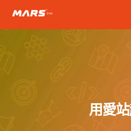
Skip
to
content
用愛站