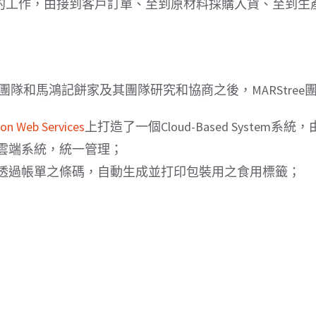
的工作，由接到客戶訂單、至到原材料採購入貨、至到生
ee 團隊和馬鴻記餅家及其團隊研究和協商之後，MARStr
on Web Services
上打造了一個Cloud-Based Syst
雲端系統，統一管理；
透過帳單之條碼，自動生成並打印包裝用之食用標籤；