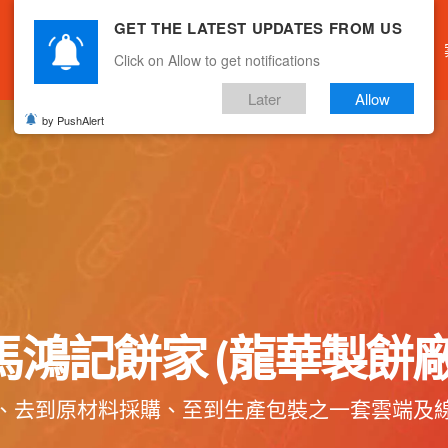
GET THE LATEST UPDATES FROM US
主頁
關於我們
產品服務
文章分享
Click on Allow to get notifications
Later
Allow
by PushAlert
馬鴻記餅家 (龍華製餅廠
、去到原材料採購、至到生產包裝之一套雲端及