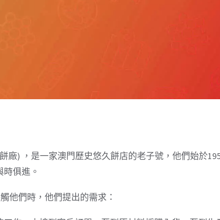
製餅廠) ，是一家澳門歷史悠久餅店的老子號，他們始於19
與時俱進。
ee 接觸他們時，他們提出的需求：