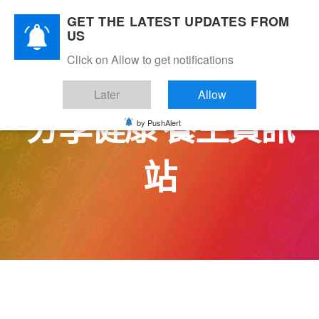
Skip
GET THE LATEST UPDATES FROM
to
US
content
Click on Allow to get notifications
Later
Allow
分享健康 養生資訊
by PushAlert
站