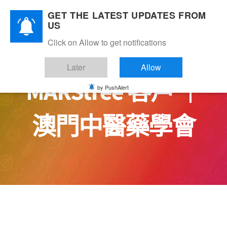
Skip
GET THE LATEST UPDATES FROM
to
US
content
Click on Allow to get notifications
Later
Allow
MARStree 客戶 ｜
by PushAlert
澳門中醫藥學會