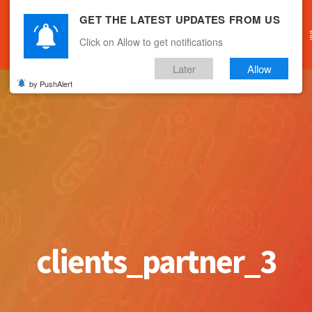
GET THE LATEST UPDATES FROM US
主頁
關於我們
產品服務
文章分享
Click on Allow to get notifications
Later
Allow
by PushAlert
clients_partner_3