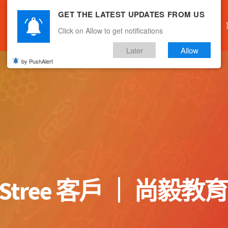
GET THE LATEST UPDATES FROM US
主頁
關於我們
產品服務
文章分享
Click on Allow to get notifications
Later
Allow
by PushAlert
RStree 客戶 ｜ 尚毅教