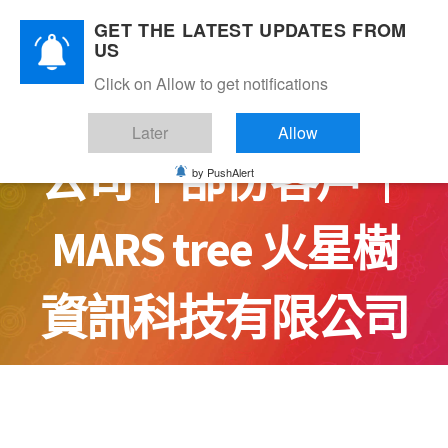
Skip
GET THE LATEST UPDATES FROM
to
US
content
Click on Allow to get notifications
健絡通藥業有限
Later
Allow
公司｜部份客戶｜
by PushAlert
MARS tree 火星樹
資訊科技有限公司