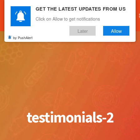
GET THE LATEST UPDATES FROM US
主頁
關於我們
產品服務
文章分享
Click on Allow to get notifications
Later
Allow
by PushAlert
testimonials-2