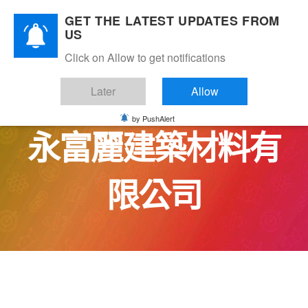
Skip
GET THE LATEST UPDATES FROM
to
US
content
Click on Allow to get notifications
MARStree 客戶 ｜
Later
Allow
by PushAlert
永富麗建築材料有
限公司