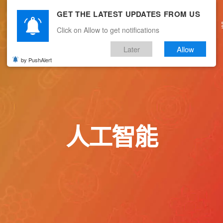
GET THE LATEST UPDATES FROM US
主頁
關於我們
產品服務
文章分享
Click on Allow to get notifications
Later
Allow
by PushAlert
人工智能