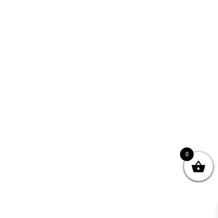
關於我們
產品服務
文章分享
成功案例
聯繫我們
0
馬鴻記餅家如何秉承傳統，
又做到破格創新？
系統顧問
雲端服務
項目開發
0
© Copyright
2026 | All Rights Reserved by MARS tree 火星樹資訊科技
有限公司
Facebook
Instagram
Twitter
YouTube