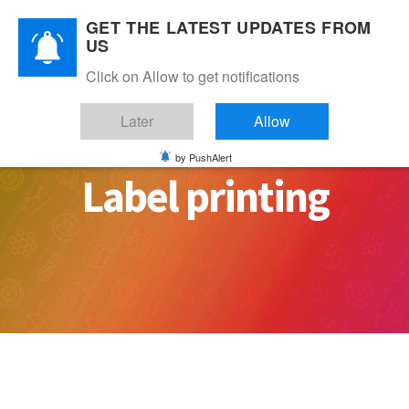
Skip
GET THE LATEST UPDATES FROM
to
US
content
Click on Allow to get notifications
Later
Allow
by PushAlert
Label printing