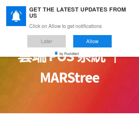
Skip
GET THE LATEST UPDATES FROM
to
US
content
Click on Allow to get notifications
Later
Allow
雲端 POS 系統 ｜
by PushAlert
MARStree