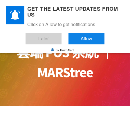
Skip
GET THE LATEST UPDATES FROM
to
US
content
Click on Allow to get notifications
Later
Allow
雲端 POS 系統 ｜
by PushAlert
MARStree