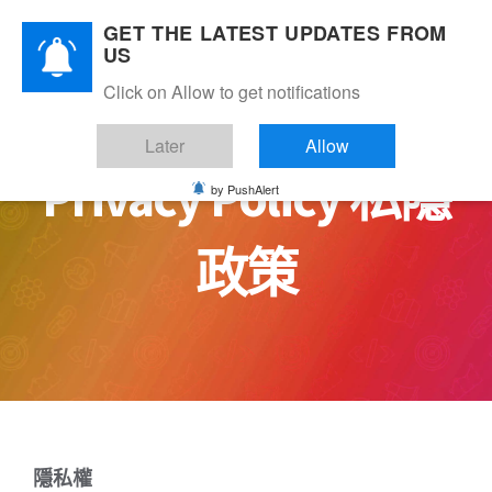
Skip
GET THE LATEST UPDATES FROM
to
US
content
Click on Allow to get notifications
Later
Allow
Privacy Policy 私隱
by PushAlert
政策
隱私權