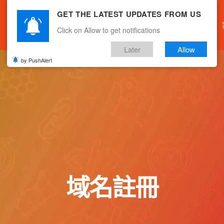
GET THE LATEST UPDATES FROM US
主頁
關於我們
產品服務
文章分享
Click on Allow to get notifications
Later
Allow
by PushAlert
域名註冊