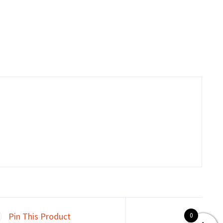
0
Pin This Product
0