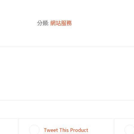
名
註
分類:
網站服務
冊
數
量
我們
產品服務
文章分享
成功案例
聯繫我們
Tweet This Product