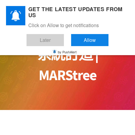
Skip
GET THE LATEST UPDATES FROM
to
US
content
Click on Allow to get notifications
Later
Allow
系統訂造 |
by PushAlert
MARStree