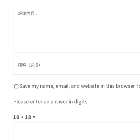
Comment
Save my name, email, and website in this browser f
Please enter an answer in digits:
10 + 18 =
關於