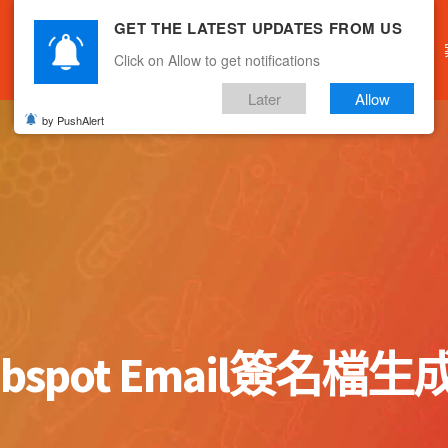
GET THE LATEST UPDATES FROM US
主頁
關於我們
產品服務
文章分享
Click on Allow to get notifications
Later
Allow
by PushAlert
ubspot Email簽名檔生