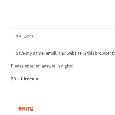
Save my name, email, and website in this browser f
Please enter an answer in digits:
20 − fifteen =
關於