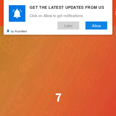
GET THE LATEST UPDATES FROM US
主頁
關於我們
產品服務
文章分享
Click on Allow to get notifications
Later
Allow
by PushAlert
7