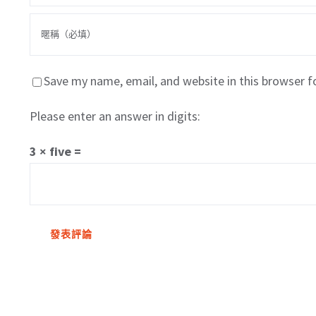
Save my name, email, and website in this browser f
Please enter an answer in digits:
3 × five =
關於