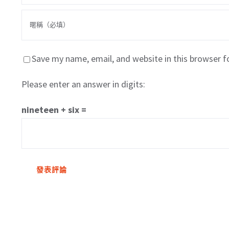
Save my name, email, and website in this browser f
Please enter an answer in digits:
nineteen + six =
關於