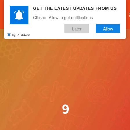
GET THE LATEST UPDATES FROM US
主頁
關於我們
產品服務
文章分享
Click on Allow to get notifications
Later
Allow
by PushAlert
9