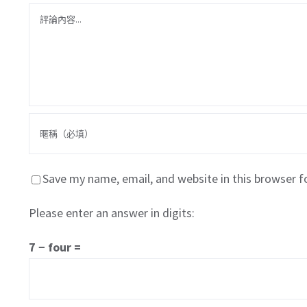
Comment
Save my name, email, and website in this browser f
Please enter an answer in digits:
7 − four =
關於