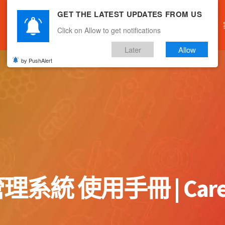
GET THE LATEST UPDATES FROM US
主頁
關於我們
產品服務
文章分享
Click on Allow to get notifications
Later
Allow
by PushAlert
系統 使用手冊 | Careb