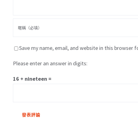
Save my name, email, and website in this browser f
Please enter an answer in digits:
16 + nineteen =
關於