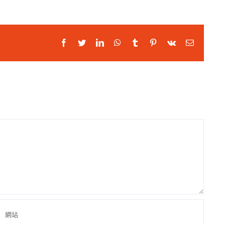
Facebook
Twitter
LinkedIn
WhatsApp
Tumblr
Pinterest
Vk
Email: