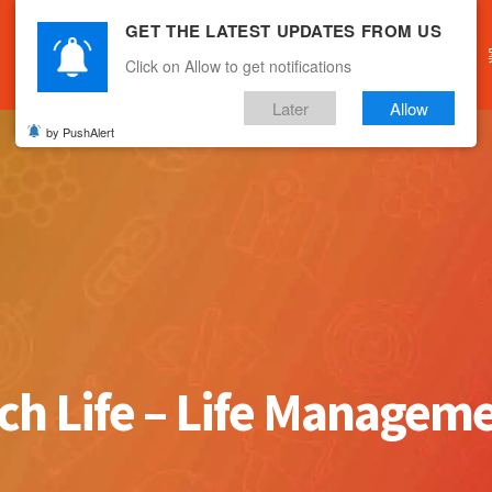
GET THE LATEST UPDATES FROM US
主頁
關於我們
產品服務
文章分享
Click on Allow to get notifications
Later
Allow
by PushAlert
ch Life – Life Managem