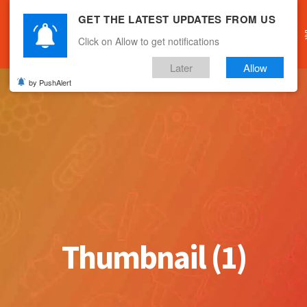
GET THE LATEST UPDATES FROM US
主頁
關於我們
產品服務
文章分享
Click on Allow to get notifications
Later
Allow
by PushAlert
Thumbnail (1)