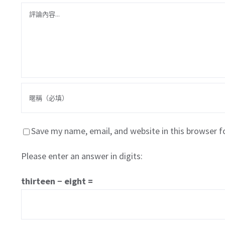
Comment
Save my name, email, and website in this browser f
Please enter an answer in digits:
thirteen − eight =
關於