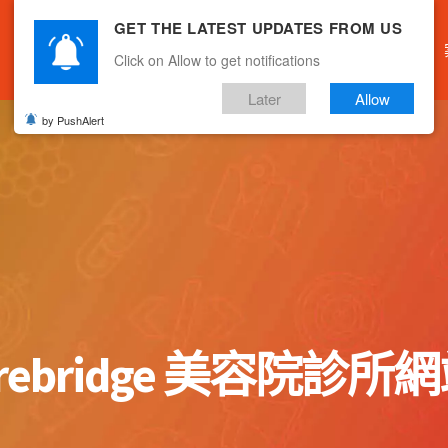
GET THE LATEST UPDATES FROM US
主頁
關於我們
產品服務
文章分享
Click on Allow to get notifications
Later
Allow
by PushAlert
arebridge 美容院診所網