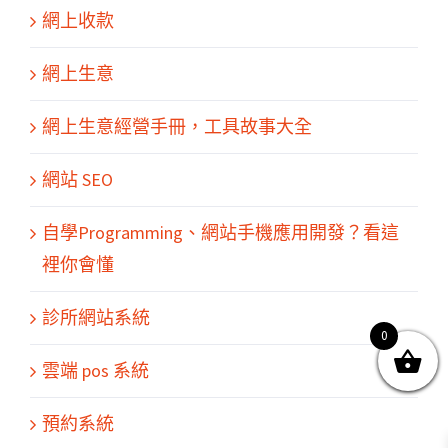
網上收款
網上生意
網上生意經營手冊，工具故事大全
網站 SEO
關於我們
產品服務
文章分享
成功案例
聯繫我們
0
自學Programming、網站手機應用開發？看這
裡你會懂
診所網站系統
0
© Copyright
2026 | All Rights Reserved by MARS tree 火星樹資訊科技
雲端 pos 系統
有限公司
預約系統
Facebook
Instagram
Twitter
YouTube