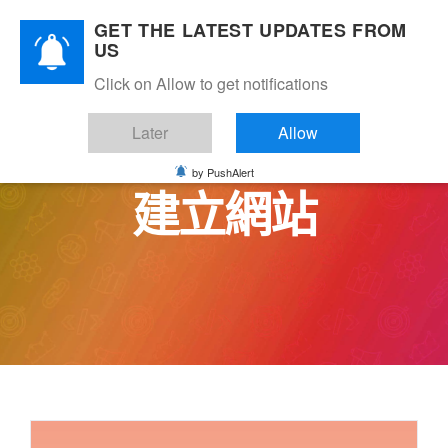
Skip
GET THE LATEST UPDATES FROM
to
US
content
Click on Allow to get notifications
Later
Allow
by PushAlert
建立網站