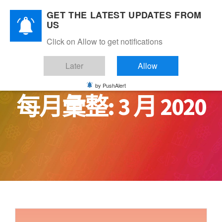
Skip
GET THE LATEST UPDATES FROM
to
US
content
Click on Allow to get notifications
Later
Allow
by PushAlert
每月彙整:
3 月 2020