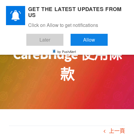
Skip
GET THE LATEST UPDATES FROM
to
US
content
Click on Allow to get notifications
Later
Allow
CareBridge 使用條
by PushAlert
款
上一頁