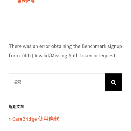
There was an error obtaining the Benchmark signup
form. (401) Invalid/Missing AuthToken in request
搜
索
結
果：
近期文章
CareBridge 使用條款