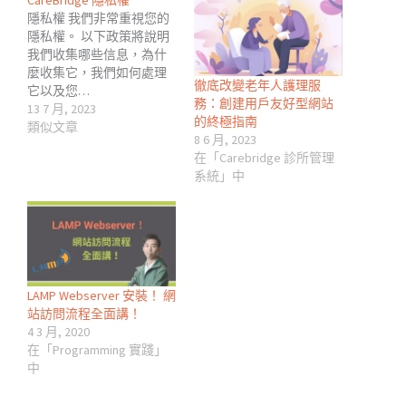
CareBridge 隱私權
隱私權 我們非常重視您的
隱私權。 以下政策將說明
我們收集哪些信息，為什
麼收集它，我們如何處理
徹底改變老年人護理服
它以及您…
務：創建用戶友好型網站
13 7 月, 2023
的終極指南
類似文章
8 6 月, 2023
在「Carebridge 診所管理
系統」中
LAMP Webserver 安裝！ 網
站訪問流程全面講！
4 3 月, 2020
在「Programming 實踐」
中