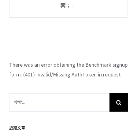
案；」
There was an error obtaining the Benchmark signup
form. (401) Invalid/Missing AuthToken in request
搜
索
結
果：
近期文章