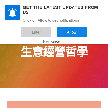
Skip
GET THE LATEST UPDATES FROM
to
US
content
Click on Allow to get notifications
Later
Allow
by PushAlert
生意經營哲學