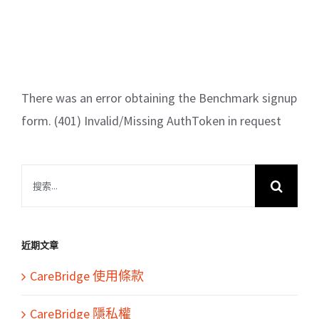
There was an error obtaining the Benchmark signup
form. (401) Invalid/Missing AuthToken in request
搜
索
結
果：
近期文章
CareBridge 使用條款
CareBridge 隱私權