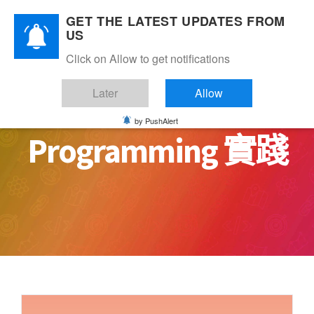
Skip
GET THE LATEST UPDATES FROM
to
US
content
Click on Allow to get notifications
Later
Allow
by PushAlert
Programming 實踐