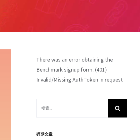
There was an error obtaining the
Benchmark signup form. (401)
Invalid/Missing AuthToken in request
搜
索
結
果：
近期文章