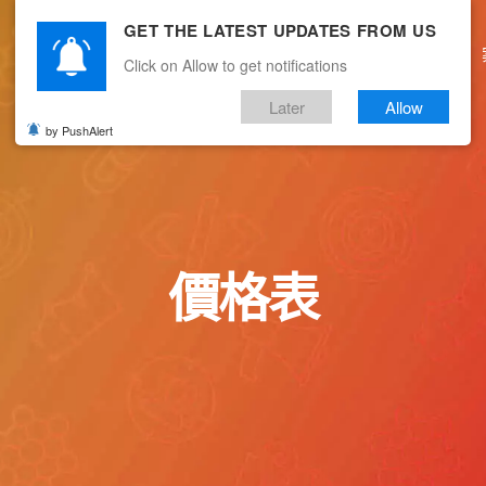
GET THE LATEST UPDATES FROM US
主頁
關於我們
產品服務
文章分享
Click on Allow to get notifications
Later
Allow
by PushAlert
價格表