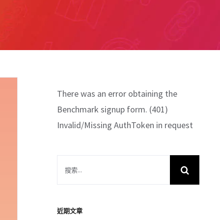
There was an error obtaining the
Benchmark signup form. (401)
Invalid/Missing AuthToken in request
搜
索
結
果：
近期文章