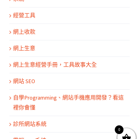
經營工具
網上收款
網上生意
網上生意經營手冊，工具故事大全
網站 SEO
關於我們
產品服務
文章分享
成功案例
聯繫我們
0
自學Programming、網站手機應用開發？看這
裡你會懂
診所網站系統
0
© Copyright
2026 | All Rights Reserved by MARS tree 火星樹資訊科技