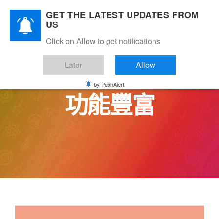
Skip
GET THE LATEST UPDATES FROM
to
US
content
Click on Allow to get notifications
Later
Allow
by PushAlert
功能豐富