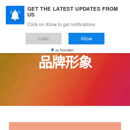
Skip
GET THE LATEST UPDATES FROM
to
US
content
Click on Allow to get notifications
Later
Allow
by PushAlert
品牌形象