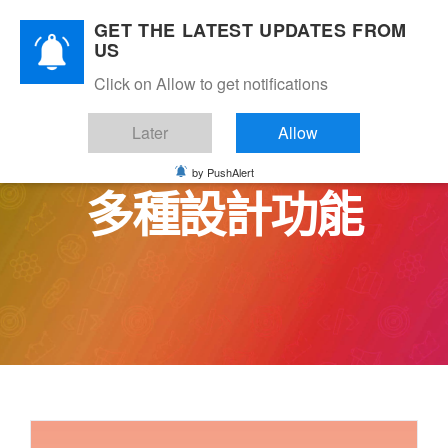
Skip
GET THE LATEST UPDATES FROM
to
US
content
Click on Allow to get notifications
Later
Allow
by PushAlert
多種設計功能