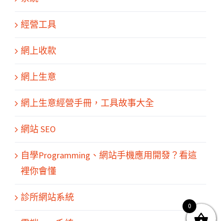
經營工具
網上收款
網上生意
網上生意經營手冊，工具故事大全
網站 SEO
關於我們
產品服務
文章分享
成功案例
聯繫我們
0
自學Programming、網站手機應用開發？看這
裡你會懂
診所網站系統
0
© Copyright
2026 | All Rights Reserved by MARS tree 火星樹資訊科技