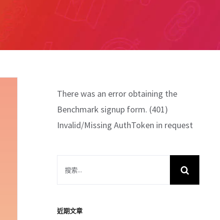
There was an error obtaining the
Benchmark signup form. (401)
Invalid/Missing AuthToken in request
搜
索
結
果：
近期文章