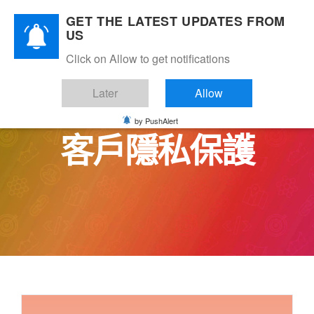
Skip
GET THE LATEST UPDATES FROM
to
US
content
Click on Allow to get notifications
Later
Allow
by PushAlert
客戶隱私保護