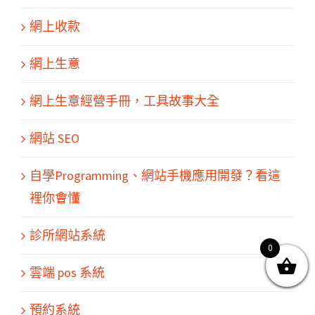
網上收款
網上生意
網上生意經營手冊，工具故事大全
網站 SEO
關於我們
產品服務
文章分享
成功案例
聯繫我們
0
自學Programming、網站手機應用開發？看這
裡你會懂
診所網站系統
0
© Copyright
2026 | All Rights Reserved by MARS tree 火星樹資訊科技
雲端 pos 系統
有限公司
預約系統