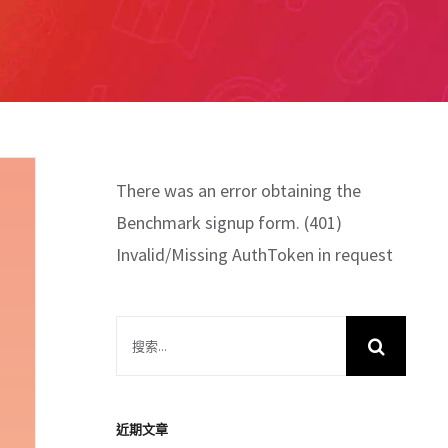
There was an error obtaining the
Benchmark signup form. (401)
Invalid/Missing AuthToken in request
搜
索
結
果：
近期文章