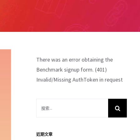
There was an error obtaining the
Benchmark signup form. (401)
Invalid/Missing AuthToken in request
搜
索
結
果：
近期文章