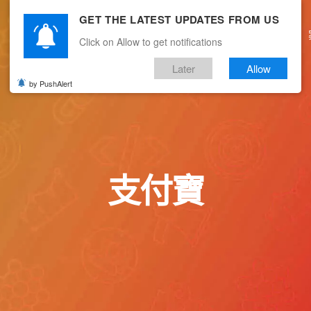
GET THE LATEST UPDATES FROM US
主頁
關於我們
產品服務
文章分享
Click on Allow to get notifications
Later
Allow
by PushAlert
支付寶