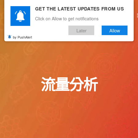
GET THE LATEST UPDATES FROM US
主頁
關於我們
產品服務
文章分享
Click on Allow to get notifications
Later
Allow
by PushAlert
流量分析