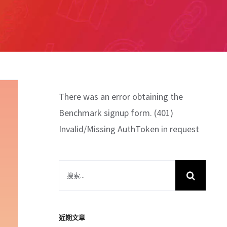
There was an error obtaining the
Benchmark signup form. (401)
Invalid/Missing AuthToken in request
搜
索
結
果：
近期文章