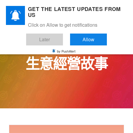
Skip
GET THE LATEST UPDATES FROM
to
US
content
Click on Allow to get notifications
Later
Allow
by PushAlert
生意經營故事