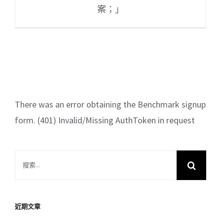
案；」
There was an error obtaining the Benchmark signup
form. (401) Invalid/Missing AuthToken in request
搜
索
結
果：
近期文章