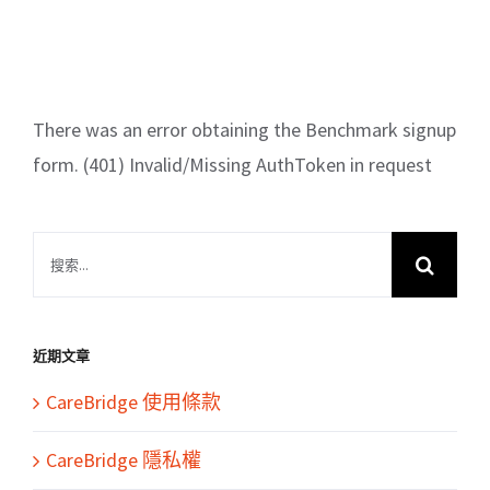
There was an error obtaining the Benchmark signup
form. (401) Invalid/Missing AuthToken in request
搜
索
結
果：
近期文章
CareBridge 使用條款
CareBridge 隱私權