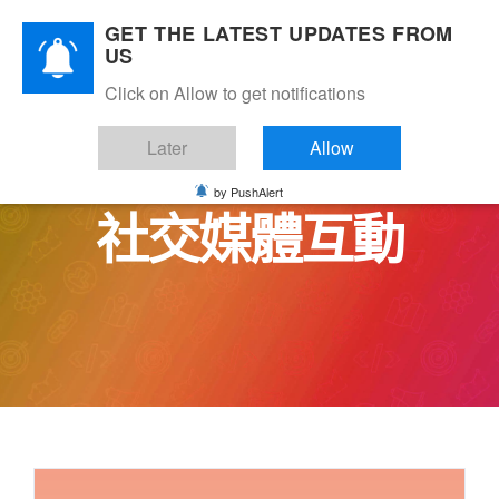
Skip
GET THE LATEST UPDATES FROM
to
US
content
Click on Allow to get notifications
Later
Allow
by PushAlert
社交媒體互動